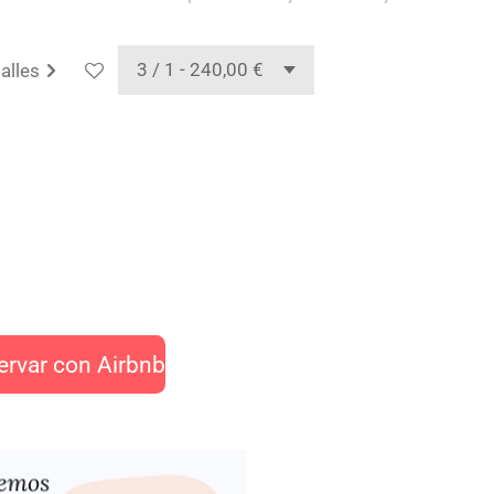
alles
rvar con Airbnb