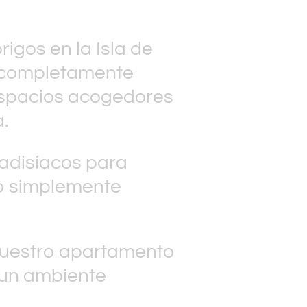
rigos en la Isla de
n completamente
spacios acogedores
.
radisíacos para
 o simplemente
 nuestro apartamento
 un ambiente