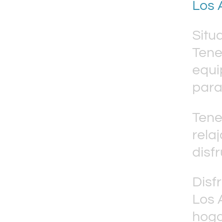
Los 
Situ
Tene
equi
para
Tene
rela
disfr
Disf
Los 
hoga